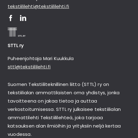
tekstiililehti@tekstiililehti.fi
STTL ry
Puheenjohtaja Mari Kuukkula
sttl@tekstiililehti.fi
Suomen Tekstiiliteknillinen liitto (STTL) ry on
tekstiilialan ammattilaisten oma yhdistys, jonka
tavoitteena on jakaa tietoa ja auttaa
verkostoitumisessa. STTL ry julkaisee tekstiilialan
ammattilehti Tekstiililehteä, joka tarjoaa
katsauksen alan ilmiöihin ja yrityksiin neljä kertaa
vuodessa.