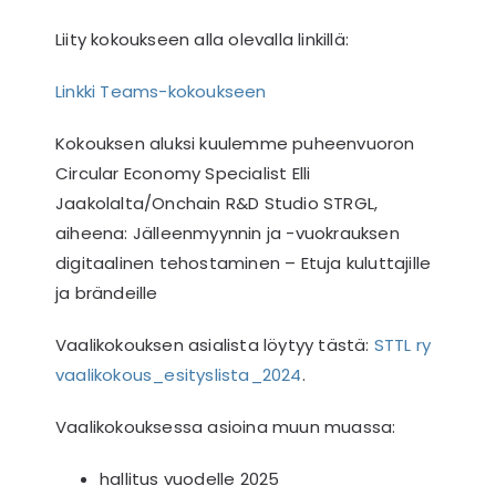
Jäsenalue
Liity kokoukseen alla olevalla linkillä:
Etsi
...
Linkki Teams-kokoukseen
Kokouksen aluksi kuulemme puheenvuoron
Circular Economy Specialist Elli
Jaakolalta/Onchain R&D Studio
STRGL
,
aiheena: Jälleenmyynnin ja -vuokrauksen
digitaalinen tehostaminen – Etuja kuluttajille
ja brändeille
Vaalikokouksen asialista löytyy tästä:
STTL ry
vaalikokous_esityslista_2024
.
Vaalikokouksessa asioina muun muassa:
hallitus vuodelle 2025