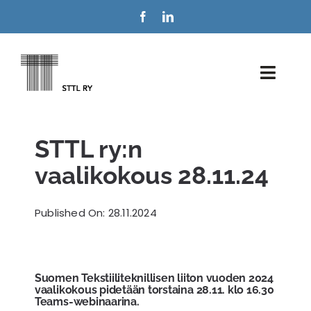
Skip
to
content
Toggl
Navig
Jäsenyys
STTL ry:n
Tekstiililehti
vaalikokous 28.11.24
STTL-yhdistys
Published On: 28.11.2024
Puheenvuoro
Ota yhteyttä
Suomen Tekstiiliteknillisen liiton vuoden 2024
vaalikokous pidetään torstaina 28.11. klo 16.30
Teams-webinaarina.