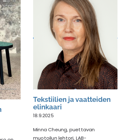
Tekstiilien ja vaatteiden
 on
elinkaari
Tekstiilien ja vaatteiden
elinkaari
n
18.9.2025
Minna Cheung, puettavan
muotoilun lehtori, LAB-
ero on