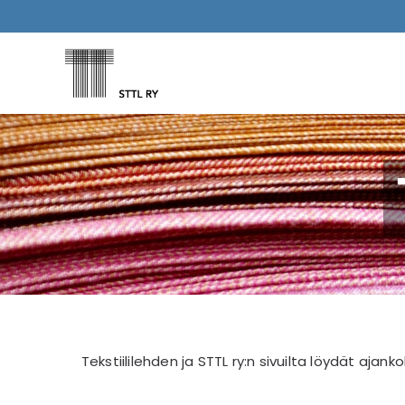
Skip
to
content
Tekstiililehden ja STTL ry:n sivuilta löydät ajanko