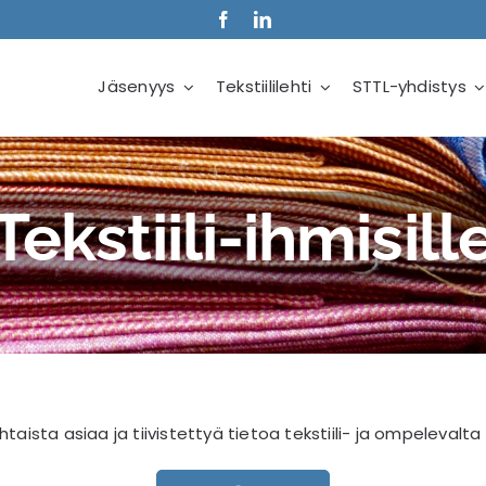
Jäsenyys
Tekstiililehti
STTL-yhdistys
Tekstiili-ihmisill
htaista asiaa ja tiivistettyä tietoa tekstiili- ja ompelevalta a