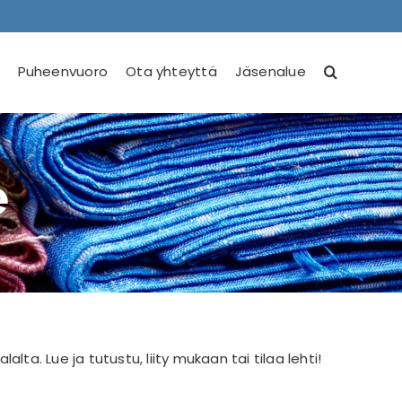
Puheenvuoro
Ota yhteyttä
Jäsenalue
e
lalta. Lue ja tutustu, liity mukaan tai tilaa lehti!