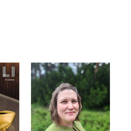
Puupohjaiset
5 on
tekstiilikuidut uuden
edessä