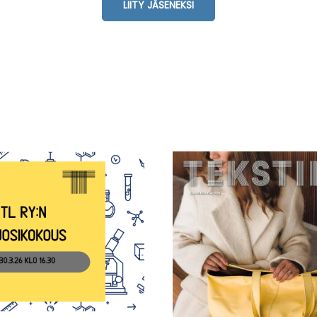
LIITY JÄSENEKSI
Suomen
tiiliteknillisen liiton
vuosikokous-26
Tekstiililehti 4-202
ilmestynyt