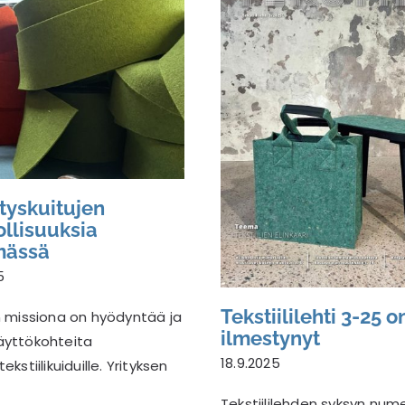
Kierrätyskuitujen
mahdollisuuksia
löytämässä
Tekstiililehti 3-25
ilmestynyt
tyskuitujen
llisuuksia
mässä
5
Tekstiililehti 3-25 o
an missiona on hyödyntää ja
ilmestynyt
äyttökohteita
18.9.2025
tekstiilikuiduille. Yrityksen
Tekstiililehden syksyn num