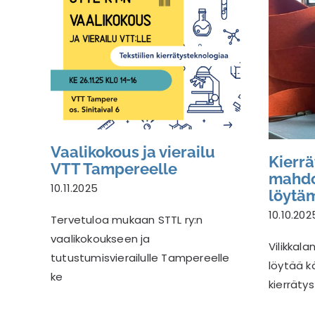
Vaalikokous ja vierailu VTT
Tampereelle
Vaalikokous ja vierailu
Kierrä
VTT Tampereelle
mahdo
10.11.2025
löytä
10.10.202
Tervetuloa mukaan STTL ry:n
vaalikokoukseen ja
Vilikkal
tutustumisvierailulle Tampereelle
löytää k
ke
kierrätys