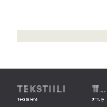
Tekstiililehti
STTL ry