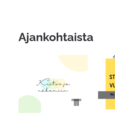
Ajankohtaista
Suomen
Tekstiiliteknillisen liiton ja
Teks
Tekstiililehden toiminta
päättyy