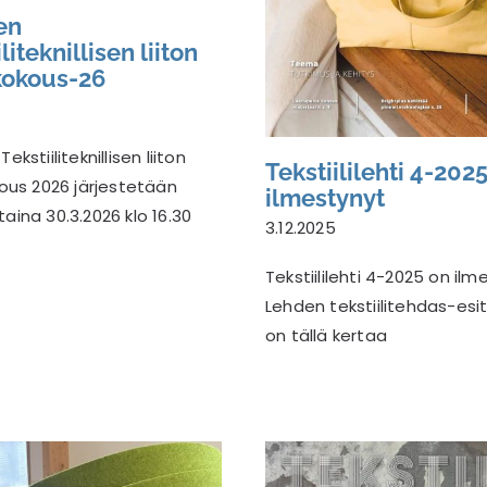
en
liteknillisen liiton
kokous-26
kstiiliteknillisen liiton
Tekstiililehti 4-202
ous 2026 järjestetään
ilmestynyt
ina 30.3.2026 klo 16.30
3.12.2025
Tekstiililehti 4-2025 on ilm
Lehden tekstiilitehdas-esi
on tällä kertaa