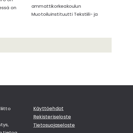
ammattikorkeakoulun
essä on
Muotoiluinstituutti Tekstiili- ja
Käyttöehdot
liitto
Rekisteriseloste
tys,
Tietosuojaseloste
a tietoa