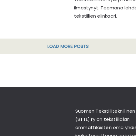
ilmestynyt. Teemana lehd
tekstiilien elinkaari,
LOAD MORE POSTS
Suomen Tekstiiliteknillinen 
(STTL) ry on tekstiilialan
ammattilaisten oma yhdis
jonka tavoitteena on jaka