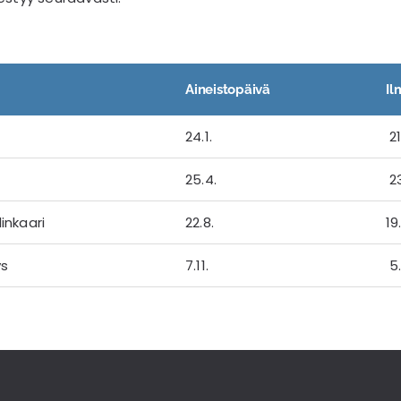
Aineistopäivä
Il
24.1.
21
25.4.
23
linkaari
22.8.
19
ys
7.11.
5.