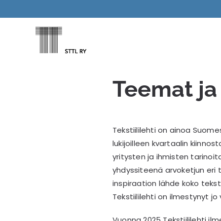
Skip
to
content
Teemat ja
Tekstiililehti on ainoa Suome
lukijoilleen kvartaalin kiinn
yritysten ja ihmisten tarinoit
yhdyssiteenä arvoketjun eri t
inspiraation lähde koko teksti
Tekstiililehti on ilmestynyt 
Vuonna 2025 Tekstiililehti il