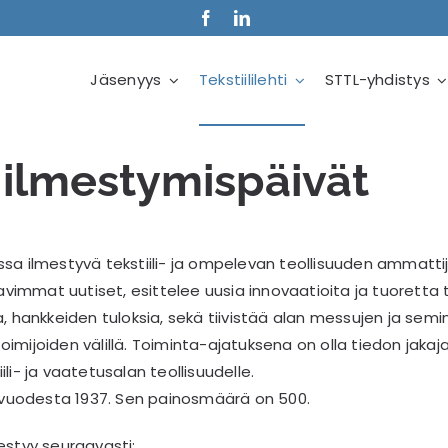
Jäsenyys
Tekstiililehti
STTL-yhdistys
 ilmestymispäivät
ssa ilmestyvä tekstiili- ja ompelevan teollisuuden ammattij
ostavimmat uutiset, esittelee uusia innovaatioita ja tuoretta
a, hankkeiden tuloksia, sekä tiivistää alan messujen ja semin
oimijoiden välillä. Toiminta-ajatuksena on olla tiedon jakaja
ili- ja vaatetusalan teollisuudelle.
jo vuodesta 1937. Sen painosmäärä on 500.
mestyy seuraavasti: