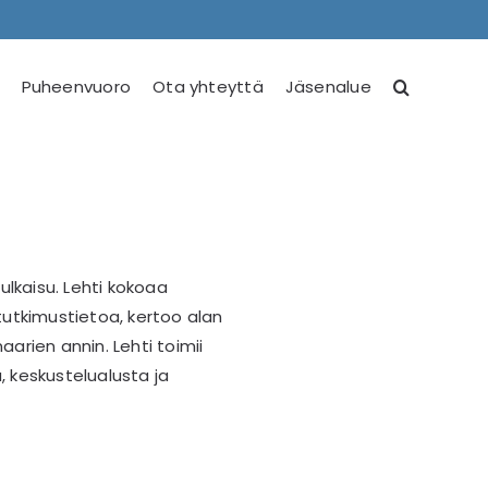
Puheenvuoro
Ota yhteyttä
Jäsenalue
ulkaisu. Lehti kokoaa
 tutkimustietoa, kertoo alan
aarien annin. Lehti toimii
, keskustelualusta ja