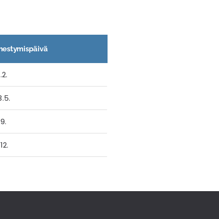
mestymispäivä
.2.
.5.
.9.
12.