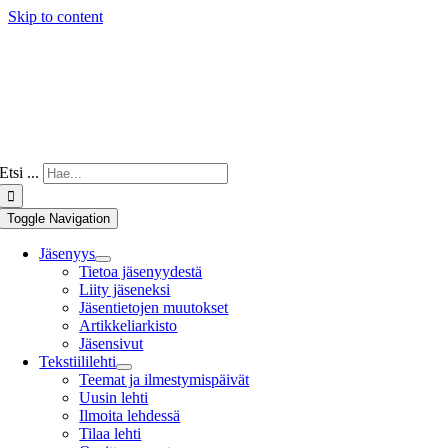
Skip to content
Etsi ...
Toggle Navigation
Jäsenyys
Tietoa jäsenyydestä
Liity jäseneksi
Jäsentietojen muutokset
Artikkeliarkisto
Jäsensivut
Tekstiililehti
Teemat ja ilmestymispäivät
Uusin lehti
Ilmoita lehdessä
Tilaa lehti