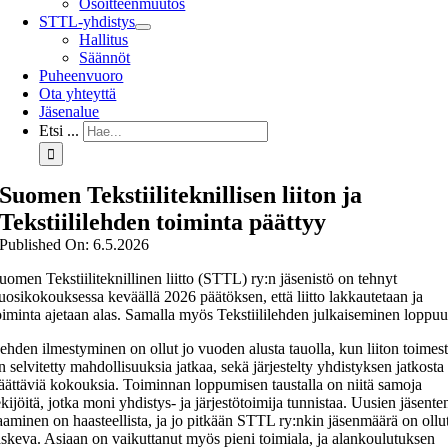
Osoitteenmuutos
STTL-yhdistys
Hallitus
Säännöt
Puheenvuoro
Ota yhteyttä
Jäsenalue
Etsi ...
Suomen Tekstiiliteknillisen liiton ja
Tekstiililehden toiminta päättyy
Published On: 6.5.2026
uomen Tekstiiliteknillinen liitto (STTL) ry:n jäsenistö on tehnyt
uosikokouksessa keväällä 2026 päätöksen, että liitto lakkautetaan ja
oiminta ajetaan alas. Samalla myös Tekstiililehden julkaiseminen loppuu
ehden ilmestyminen on ollut jo vuoden alusta tauolla, kun liiton toimes
n selvitetty mahdollisuuksia jatkaa, sekä järjestelty yhdistyksen jatkosta
äättäviä kokouksia. Toiminnan loppumisen taustalla on niitä samoja
ekijöitä, jotka moni yhdistys- ja järjestötoimija tunnistaa. Uusien jäsente
aaminen on haasteellista, ja jo pitkään STTL ry:nkin jäsenmäärä on ollu
askeva. Asiaan on vaikuttanut myös pieni toimiala, ja alankoulutuksen