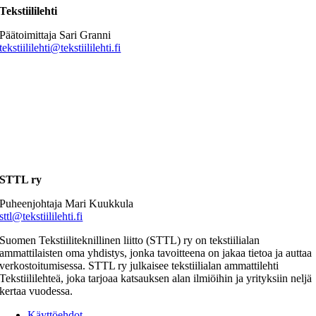
Tekstiililehti
Päätoimittaja Sari Granni
tekstiililehti@tekstiililehti.fi
STTL ry
Puheenjohtaja Mari Kuukkula
sttl@tekstiililehti.fi
Suomen Tekstiiliteknillinen liitto (STTL) ry on tekstiilialan
ammattilaisten oma yhdistys, jonka tavoitteena on jakaa tietoa ja auttaa
verkostoitumisessa. STTL ry julkaisee tekstiilialan ammattilehti
Tekstiililehteä, joka tarjoaa katsauksen alan ilmiöihin ja yrityksiin neljä
kertaa vuodessa.
Käyttöehdot