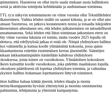
upistuminen. Haasteena on ollut myös saada mukaan uusia hallituksen
äseniä ja aktiivisia toimijoita kehittämään ja uudistamaan toimintaa.
TTL ry:n näkyvin toimintamuoto on viime vuosina ollut Tekstiililehden
ulkaiseminen. Vaikka lehden sisältö on saanut kiitosta, ja se on ollut ain
aatuaan Suomessa, on jatkuva kustannusten nousu ja toisaalta lukijoide
äheneminen aiheuttanut sen, että lehden julkaiseminen on taloudellisest
annattamatonta. Sekä lehden että liiton toiminnan jatkumisen eteen on
ehty viime vuosina lukuisia eri toimia, mutta vuoden 2025 lopulla oli
odettava, että edellytyksiä jatkaa ei enää ole. Niinpä yhdistyksen hallitus
lkoi valmistella ja kutsua koolle ylimääräistä kokousta, jossa ajatus
akkauttamisesta esitettiin ensimmäisen kerran jäsenistölle. Sääntöjen
ukaan lakkauttamispäätös käsitellään kahdessa yhdistyksen
okouksessa, joista toinen on vuosikokous. Ylimääräisen kokouksen
älkeen kutsuttiin koolle vuosikokous, joka pidettiin maaliskuun lopulla.
okouksen päätöksenä oli lopettaa yhdistyksen toiminta, ja valtuuttaa
ykyinen hallitus hoitamaan lopettamiseen liittyvät toiminnot.
iiton hallitus haluaa kiittää jäseniä, lehden tilaajia ja monia
hteistyökumppaneita hyvästä yhteistyöstä ja monista onnistuneista
apahtumista, lehtijutuista ja yhteisistä kampanjoista.