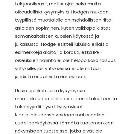
tekijänoikeus-, mallisuoja- sekä muita
oikeudellisia kysymyksiä. Hodgen mukaan
tyypillistä muotialalle on mahdollisten riita-
asioiden sopiminen, kuten vaikkapa kiistat
samankaltaisten kuosien käytöstä ja
julkaisusta. Hodge esitteli lukuisia erilaisia
esimerkkejä alalta, ja korosti, että IPR-
oikeuksien hallinta ei ole helppo kokonaisuus
yrityksille, jos yrityksessä ei ole mitään
juridista osaamista ennestään.
Uusia ajankohtaisia kysymyksiä
muotioikeuden alalla ovat kiertotalouteen ja
tekoälyyn liittyvät kysymykset.
Kiertotaloudessa voidaan materiaalien
uudelleenkäytössä törmätä tuotemerkkien
näkymiseen tuotteissa, jotka eivät ole