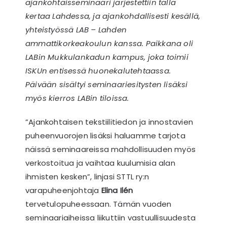
ajankohtaisseminaari järjestettiin tällä
Jäsenalue
kertaa Lahdessa, ja ajankohdallisesti kesällä,
Etsi
yhteistyössä LAB – Lahden
...
ammattikorkeakoulun kanssa. Paikkana oli
LABin Mukkulankadun kampus, joka toimii
ISKUn entisessä huonekalutehtaassa.
Päivään sisältyi seminaariesitysten lisäksi
myös kierros LABin tiloissa.
”Ajankohtaisen tekstiilitiedon ja innostavien
puheenvuorojen lisäksi haluamme tarjota
näissä seminaareissa mahdollisuuden myös
verkostoitua ja vaihtaa kuulumisia alan
ihmisten kesken”, linjasi STTL ry:n
varapuheenjohtaja
Elina Ilén
tervetulopuheessaan. Tämän vuoden
seminaariaiheissa liikuttiin vastuullisuudesta