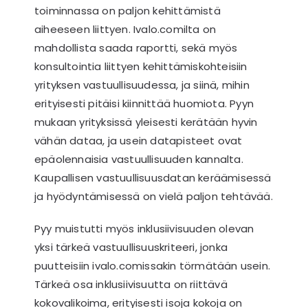
toiminnassa on paljon kehittämistä
aiheeseen liittyen. Ivalo.comilta on
mahdollista saada raportti, sekä myös
konsultointia liittyen kehittämiskohteisiin
yrityksen vastuullisuudessa, ja siinä, mihin
erityisesti pitäisi kiinnittää huomiota. Pyyn
mukaan yrityksissä yleisesti kerätään hyvin
vähän dataa, ja usein datapisteet ovat
epäolennaisia vastuullisuuden kannalta.
Kaupallisen vastuullisuusdatan keräämisessä
ja hyödyntämisessä on vielä paljon tehtävää.
Pyy muistutti myös inklusiivisuuden olevan
yksi tärkeä vastuullisuuskriteeri, jonka
puutteisiin ivalo.comissakin törmätään usein.
Tärkeä osa inklusiivisuutta on riittävä
kokovalikoima, erityisesti isoja kokoja on