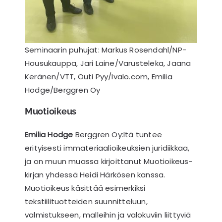
Seminaarin puhujat: Markus Rosendahl/NP-
Housukauppa, Jari Laine/Varusteleka, Jaana
Keränen/VTT, Outi Pyy/Ivalo.com, Emilia
Hodge/Berggren Oy
Muotioikeus
Emilia Hodge
Berggren Oy:ltä tuntee
erityisesti immateriaalioikeuksien juridiikkaa,
ja on muun muassa kirjoittanut Muotioikeus-
kirjan yhdessä Heidi Härkösen kanssa.
Muotioikeus käsittää esimerkiksi
tekstiilituotteiden suunnitteluun,
valmistukseen, malleihin ja valokuviin liittyviä