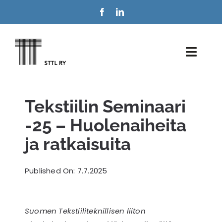
Skip
to
content
Toggl
Navig
Jäsenyys
Tekstiilin Seminaari
Tekstiililehti
-25 – Huolenaiheita
ja ratkaisuita
STTL-yhdistys
Puheenvuoro
Published On: 7.7.2025
Ota yhteyttä
Suomen Tekstiiliteknillisen liiton