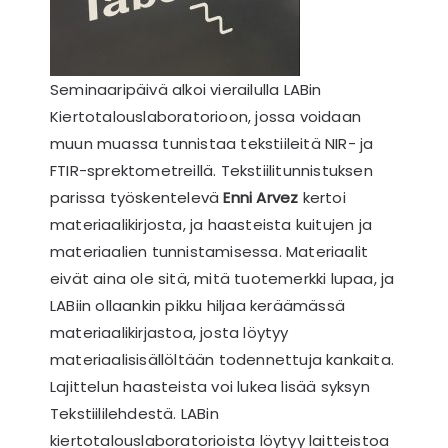
Seminaaripäivä alkoi vierailulla LABin
Kiertotalouslaboratorioon, jossa voidaan
muun muassa tunnistaa tekstiileitä NIR- ja
FTIR-sprektometreillä. Tekstiilitunnistuksen
parissa työskentelevä
Enni Arvez
kertoi
materiaalikirjosta, ja haasteista kuitujen ja
materiaalien tunnistamisessa. Materiaalit
eivät aina ole sitä, mitä tuotemerkki lupaa, ja
LABiin ollaankin pikku hiljaa keräämässä
materiaalikirjastoa, josta löytyy
materiaalisisällöltään todennettuja kankaita.
Lajittelun haasteista voi lukea lisää syksyn
Tekstiililehdestä. LABin
kiertotalouslaboratorioista löytyy laitteistoa