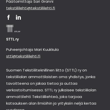
Päätoimittaja Sari Granni
tekstiililehti@tekstiililehti.fi
STTL ry
Puheenjohtaja Mari Kuukkula
sttl@tekstiililehti.fi
Suomen Tekstiiliteknillinen liitto (STTL) ry on
tekstiilialan ammattilaisten oma yhdistys, jonka
tavoitteena on jakaa tietoa ja auttaa
verkostoitumisessa. STTL ry julkaisee tekstiilialan
ammattilehti Tekstiililehteä, joka tarjoaa
katsauksen alan ilmiöihin ja yrityksiin neljä kertaa
vuodessa.