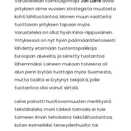
Varustelekan toimitusjohtaja
Jari Laine
avasi
yrityksen viime vuosien strategista muutosta
kohti lähituotantoa. Monen muun vaatteita
tuottavan yrityksen tapaan myös
Varusteleka on ollut hyvin Kiina-riippuvainen.
Yrityksessä on nyt hyvin päämäärätietoisesti
lähdetty etsimään tuotantopaikkoja
Euroopan alueelta, ja siirretty tuotantoa
lähemmäksi. Laineen mukaan toiveena oli
alun perin löytää tuottajia myös Suomesta,
mutta täältä ei löytynyt tekijöitä, joille
tuotantoa olisi voinut siirtää.
Laine painotti huoltovarmuuden merkitystä
tekstiilialalla, moni tärkeä toimiala ei tule
toimeen ilman tehokasta tekstiilituotantoa,
kuten esimerkiksi terveydenhuolto tai