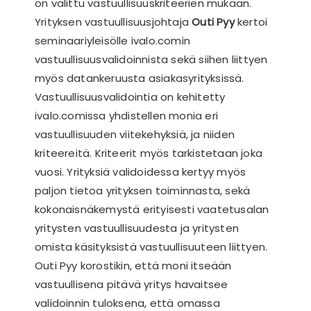
on valittu vastuullisuuskriteerien mukaan.
Yrityksen vastuullisuusjohtaja
Outi Pyy
kertoi
seminaariyleisölle ivalo.comin
vastuullisuusvalidoinnista sekä siihen liittyen
myös datankeruusta asiakasyrityksissä.
Vastuullisuusvalidointia on kehitetty
ivalo.comissa yhdistellen monia eri
vastuullisuuden viitekehyksiä, ja niiden
kriteereitä. Kriteerit myös tarkistetaan joka
vuosi. Yrityksiä validoidessa kertyy myös
paljon tietoa yrityksen toiminnasta, sekä
kokonaisnäkemystä erityisesti vaatetusalan
yritysten vastuullisuudesta ja yritysten
omista käsityksistä vastuullisuuteen liittyen.
Outi Pyy korostikin, että moni itseään
vastuullisena pitävä yritys havaitsee
validoinnin tuloksena, että omassa