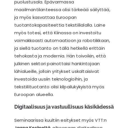
puolustusala. Epävarmassa
maailmantilanteessa olisi tärkeää säilyttää,
ja myös kasvattaa Euroopan
tuotantokapasiteettia tekstiilialalla. Laine
myös totesi, että Kiinassa on investoitu
voimakkaasti automaatioon ja robotiikkaan,
ja siellä tuotanto on tällä hetkellä erittäin
tehokasta ja modernia. Hän toivoikin, että
julkinen sektori painottaisi hankintojaan
lähialueille, jolloin yritykset uskaltaisivat
investoida uusiin teknologioihin, ja
tekstiilituotanto olisi kilpailukykyistä myös
Euroopan alueella.
Digitaalisuus ja vastuullisuus käsikädessä
Seminaarissa kuultiin esitykset myös VTT:n
Jaana Keräseltä
, aiheenaan digitaalinen