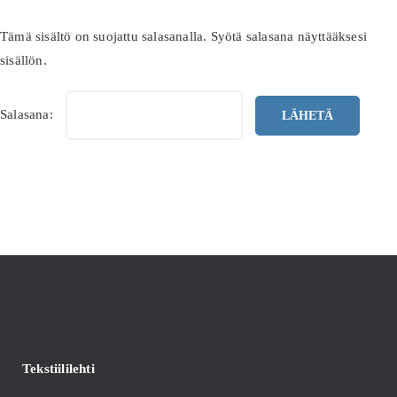
Jäsenalue
Tämä sisältö on suojattu salasanalla. Syötä salasana näyttääksesi
Etsi
sisällön.
...
Salasana:
Tekstiililehti