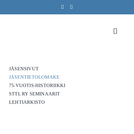
Skip
to
content
Toggle
Naviga
Jäsenyys
JÄSENSIVUT
Tekstiililehti
JÄSENTIETOLOMAKE
75-VUOTIS-HISTORIIKKI
STTL-yhdistys
STTL RY SEMINAARIT
LEHTIARKISTO
Puheenvuoro
Ota yhteyttä