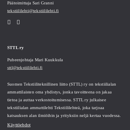
Päätoimittaja Sari Granni
tekstiililehti@tekstiililehti.fi
STTL ry
Puheenjohtaja Mari Kuukkula
sttl@tekstiililehti.fi
Suomen Tekstiiliteknillinen liitto (STTL) ry on tekstiilialan
ammattilaisten oma yhdistys, jonka tavoitteena on jakaa
tietoa ja auttaa verkostoitumisessa. STTL ry julkaisee
tekstiilialan ammattilehti Tekstiililehteä, joka tarjoaa
katsauksen alan ilmiöihin ja yrityksiin neljä kertaa vuodessa.
Käyttöehdot